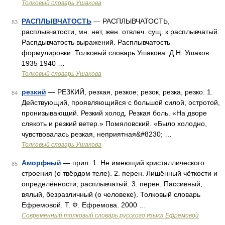
Толковый словарь Ушакова
РАСПЛЫВЧАТОСТЬ
— РАСПЛЫВЧАТОСТЬ,
83
расплывчатости, мн. нет, жен. отвлеч. сущ. к расплывчатый.
Распдывчатость выражений. Расплывчатость
формулировки. Толковый словарь Ушакова. Д.Н. Ушаков.
1935 1940 …
Толковый словарь Ушакова
резкий
— РЕЗКИЙ, резкая, резкое; резок, резка, резко. 1.
84
Действующий, проявляющийся с большой силой, остротой,
пронизывающий. Резкий холод. Резкая боль. «На дворе
слякоть и резкий ветер.» Помяловский. «Было холодно,
чувствовалась резкая, неприятная&#8230; …
Толковый словарь Ушакова
Аморфный
— прил. 1. Не имеющий кристаллического
85
строения (о твёрдом теле). 2. перен. Лишённый чёткости и
определённости; расплывчатый. 3. перен. Пассивный,
вялый, безразличный (о человеке). Толковый словарь
Ефремовой. Т. Ф. Ефремова. 2000 …
Современный толковый словарь русского языка Ефремовой