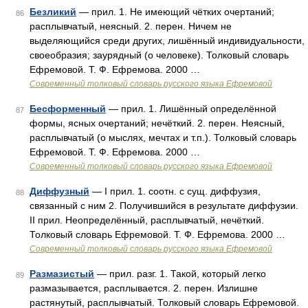
Безликий
— прил. 1. Не имеющий чётких очертаний;
86
расплывчатый, неясный. 2. перен. Ничем не
выделяющийся среди других, лишённый индивидуальности,
своеобразия; заурядный (о человеке). Толковый словарь
Ефремовой. Т. Ф. Ефремова. 2000 …
Современный толковый словарь русского языка Ефремовой
Бесформенный
— прил. 1. Лишённый определённой
87
формы, ясных очертаний; нечёткий. 2. перен. Неясный,
расплывчатый (о мыслях, мечтах и т.п.). Толковый словарь
Ефремовой. Т. Ф. Ефремова. 2000 …
Современный толковый словарь русского языка Ефремовой
Диффузный
— I прил. 1. соотн. с сущ. диффузия,
88
связанный с ним 2. Получившийся в результате диффузии.
II прил. Неопределённый, расплывчатый, нечёткий.
Толковый словарь Ефремовой. Т. Ф. Ефремова. 2000 …
Современный толковый словарь русского языка Ефремовой
Размазистый
— прил. разг. 1. Такой, который легко
89
размазывается, расплывается. 2. перен. Излишне
растянутый, расплывчатый. Толковый словарь Ефремовой.