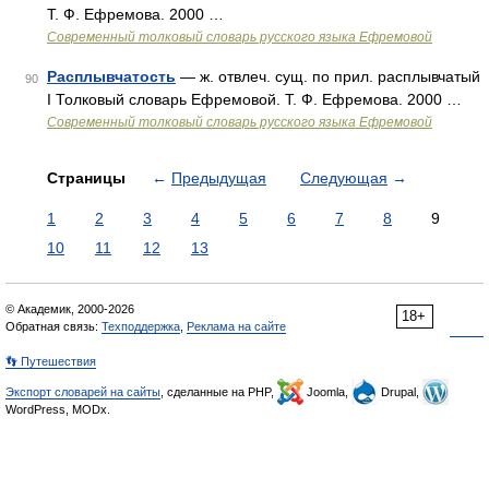
Т. Ф. Ефремова. 2000 …
Современный толковый словарь русского языка Ефремовой
Расплывчатость
— ж. отвлеч. сущ. по прил. расплывчатый
90
I Толковый словарь Ефремовой. Т. Ф. Ефремова. 2000 …
Современный толковый словарь русского языка Ефремовой
Страницы
←
Предыдущая
Следующая
→
1
2
3
4
5
6
7
8
9
10
11
12
13
© Академик, 2000-2026
18+
Обратная связь:
Техподдержка
,
Реклама на сайте
👣 Путешествия
Экспорт словарей на сайты
, сделанные на PHP,
Joomla,
Drupal,
WordPress, MODx.